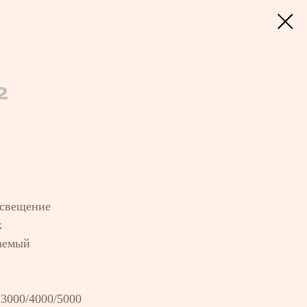
2
освещение
к
аемый
 3000/4000/5000