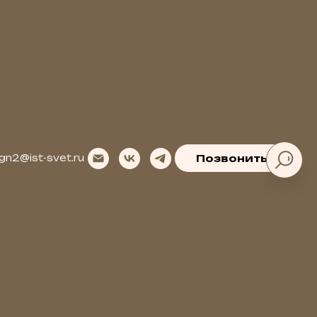
gn2@ist-svet.ru
Позвонить