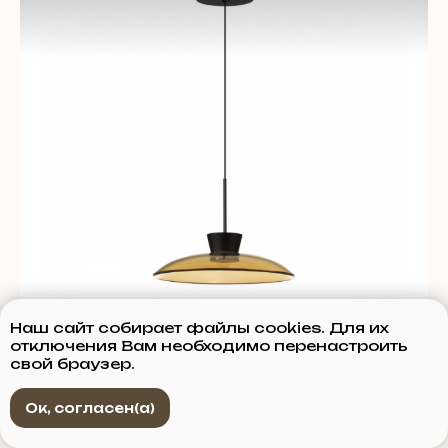
Наш сайт собирает файлы cookies. Для их
отключения Вам необходимо перенастроить
свой браузер.
IST5055/9LA
Ок, согласен(а)
от 14 570 р.