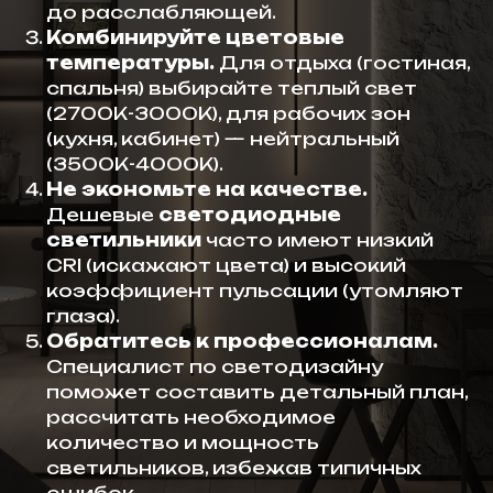
до расслабляющей.
Комбинируйте цветовые
температуры.
Для отдыха (гостиная,
спальня) выбирайте теплый свет
(2700К-3000К), для рабочих зон
(кухня, кабинет) — нейтральный
(3500К-4000К).
Не экономьте на качестве.
Дешевые
светодиодные
светильники
часто имеют низкий
CRI (искажают цвета) и высокий
коэффициент пульсации (утомляют
глаза).
Обратитесь к профессионалам.
Специалист по светодизайну
поможет составить детальный план,
рассчитать необходимое
количество и мощность
светильников, избежав типичных