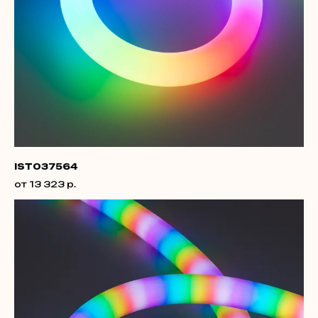
IST037564
от 13 323 р.