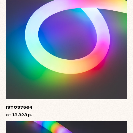
IST037564
от 13 323 р.