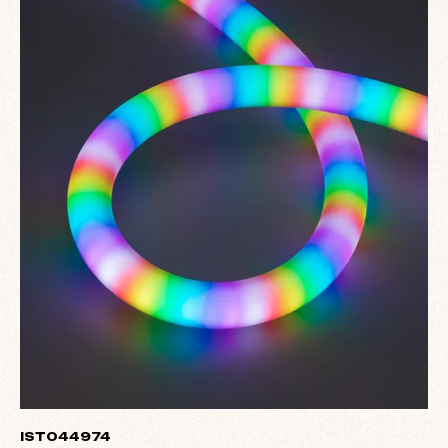
IST044974