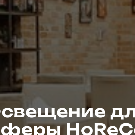
свещение д
сферы HoReC