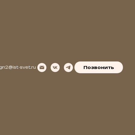
gn2@ist-svet.ru
Позвонить